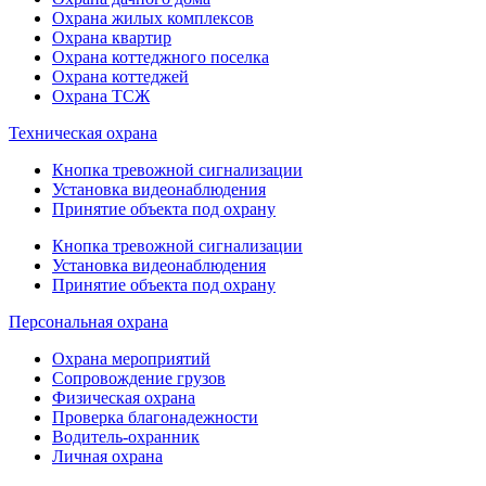
Охрана жилых комплексов
Охрана квартир
Охрана коттеджного поселка
Охрана коттеджей
Охрана ТСЖ
Техническая охрана
Кнопка тревожной сигнализации
Установка видеонаблюдения
Принятие объекта под охрану
Кнопка тревожной сигнализации
Установка видеонаблюдения
Принятие объекта под охрану
Персональная охрана
Охрана мероприятий
Сопровождение грузов
Физическая охрана
Проверка благонадежности
Водитель-охранник
Личная охрана