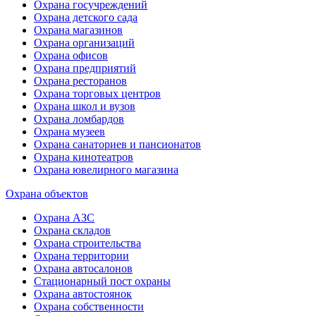
Охрана госучреждений
Охрана детского сада
Охрана магазинов
Охрана организаций
Охрана офисов
Охрана предприятий
Охрана ресторанов
Охрана торговых центров
Охрана школ и вузов
Охрана ломбардов
Охрана музеев
Охрана санаториев и пансионатов
Охрана кинотеатров
Охрана ювелирного магазина
Охрана объектов
Охрана АЗС
Охрана складов
Охрана строительства
Охрана территории
Охрана автосалонов
Стационарный пост охраны
Охрана автостоянок
Охрана собственности