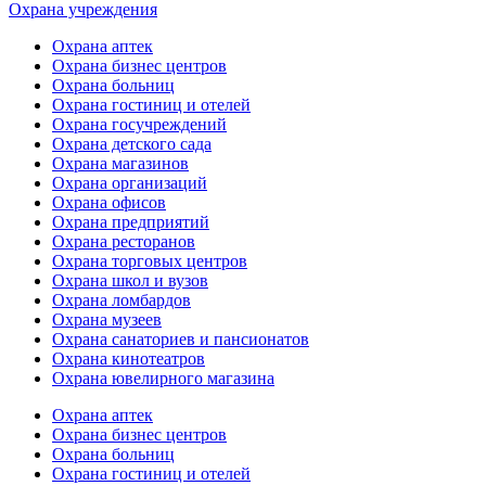
Охрана учреждения
Охрана аптек
Охрана бизнес центров
Охрана больниц
Охрана гостиниц и отелей
Охрана госучреждений
Охрана детского сада
Охрана магазинов
Охрана организаций
Охрана офисов
Охрана предприятий
Охрана ресторанов
Охрана торговых центров
Охрана школ и вузов
Охрана ломбардов
Охрана музеев
Охрана санаториев и пансионатов
Охрана кинотеатров
Охрана ювелирного магазина
Охрана аптек
Охрана бизнес центров
Охрана больниц
Охрана гостиниц и отелей