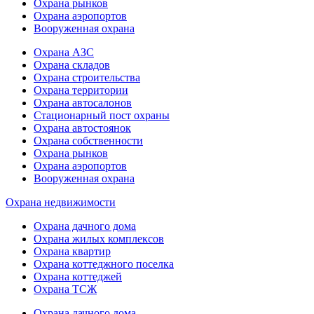
Охрана рынков
Охрана аэропортов
Вооруженная охрана
Охрана АЗС
Охрана складов
Охрана строительства
Охрана территории
Охрана автосалонов
Стационарный пост охраны
Охрана автостоянок
Охрана собственности
Охрана рынков
Охрана аэропортов
Вооруженная охрана
Охрана недвижимости
Охрана дачного дома
Охрана жилых комплексов
Охрана квартир
Охрана коттеджного поселка
Охрана коттеджей
Охрана ТСЖ
Охрана дачного дома