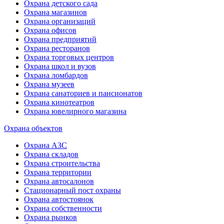
Охрана детского сада
Охрана магазинов
Охрана организаций
Охрана офисов
Охрана предприятий
Охрана ресторанов
Охрана торговых центров
Охрана школ и вузов
Охрана ломбардов
Охрана музеев
Охрана санаториев и пансионатов
Охрана кинотеатров
Охрана ювелирного магазина
Охрана объектов
Охрана АЗС
Охрана складов
Охрана строительства
Охрана территории
Охрана автосалонов
Стационарный пост охраны
Охрана автостоянок
Охрана собственности
Охрана рынков