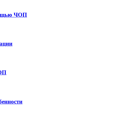
мощью ЧОП
дации
ЧОП
бенности