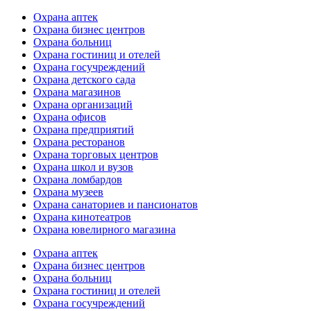
Охрана аптек
Охрана бизнес центров
Охрана больниц
Охрана гостиниц и отелей
Охрана госучреждений
Охрана детского сада
Охрана магазинов
Охрана организаций
Охрана офисов
Охрана предприятий
Охрана ресторанов
Охрана торговых центров
Охрана школ и вузов
Охрана ломбардов
Охрана музеев
Охрана санаториев и пансионатов
Охрана кинотеатров
Охрана ювелирного магазина
Охрана аптек
Охрана бизнес центров
Охрана больниц
Охрана гостиниц и отелей
Охрана госучреждений