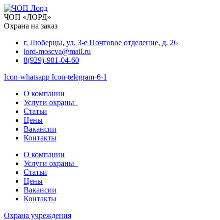
Перейти
к
ЧОП «ЛОРД»
содержимому
Охрана на заказ
г. Люберцы, ул. 3-е Почтовое отделение, д. 26
lord-moscva@mail.ru
8(929)-981-04-60
Icon-whatsapp
Icon-telegram-6-1
О компании
Услуги охраны
Статьи
Цены
Вакансии
Контакты
О компании
Услуги охраны
Статьи
Цены
Вакансии
Контакты
Охрана учреждения