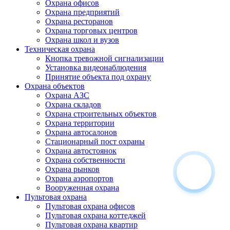
Охрана офисов
Охрана предприятий
Охрана ресторанов
Охрана торговых центров
Охрана школ и вузов
Техническая охрана
Кнопка тревожной сигнализации
Установка видеонаблюдения
Принятие объекта под охрану
Охрана объектов
Охрана АЗС
Охрана складов
Охрана строительных объектов
Охрана территории
Охрана автосалонов
Стационарный пост охраны
Охрана автостоянок
Охрана собственности
Охрана рынков
Охрана аэропортов
Вооруженная охрана
Пультовая охрана
Пультовая охрана офисов
Пультовая охрана коттеджей
Пультовая охрана квартир