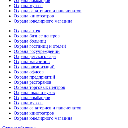
Охрана ломбардов
Охрана музеев
Охрана санаториев и пансионатов
Охрана кинотеатров
Охрана ювелирного магазина
Охрана аптек
Охрана бизнес центров
Охрана больниц
Охрана гостиниц и отелей
Охрана госучреждений
Охрана детского сада
Охрана магазинов
Охрана организаций
Охрана офисов
Охрана предприятий
Охрана ресторанов
Охрана торговых центров
Охрана школ и вузов
Охрана ломбардов
Охрана музеев
Охрана санаториев и пансионатов
Охрана кинотеатров
Охрана ювелирного магазина
Охрана объектов